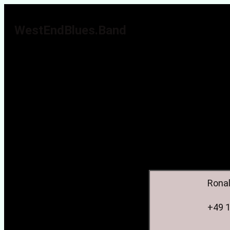
WestEndBlues.Band
 Rona
 +49 