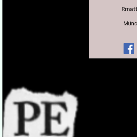
Rmatt
 Münc